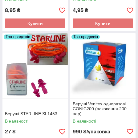
8,95
4,95
₴
₴
Купити
Купити
Топ продажів
Топ продажів
Беруші Venitex одноразові
CONIC200 (паковання 200
Беруші STARLINE SL1453
пар)
В наявності
В наявності
27
990
₴
₴/упаковка