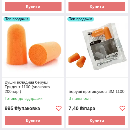
Купити
Купити
Топ продажів
Топ продажів
Вушні вкладиші беруші
Тридент 1100 (упаковка
200пар )
Беруші протишумові 3M 1100
Готово до відправки
В наявності
995
7,40
₴/упаковка
₴/пара
Купити
Купити