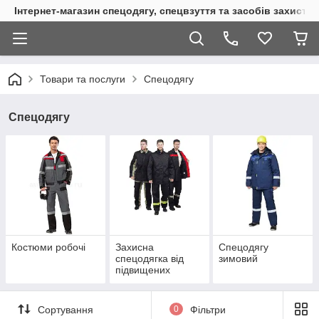
Інтернет-магазин спецодягу, спецвзуття та засобів захисту
Товари та послуги
Спецодягу
Спецодягу
Костюми робочі
Захисна
Спецодягу
спецодягка від
зимовий
підвищених
температур
Сортування
0
Фільтри