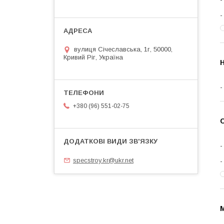
вулиця Січеславська, 1г, 50000,
Кривий Ріг, Україна
Н
+380 (96) 551-02-75
С
specstroy.kr@ukr.net
М