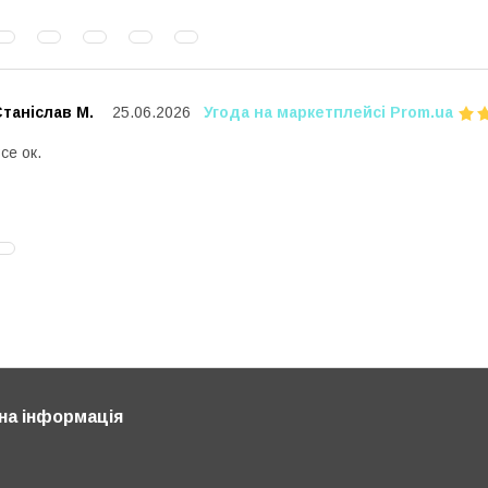
таніслав М.
25.06.2026
Угода на маркетплейсі Prom.ua
се ок.
на інформація