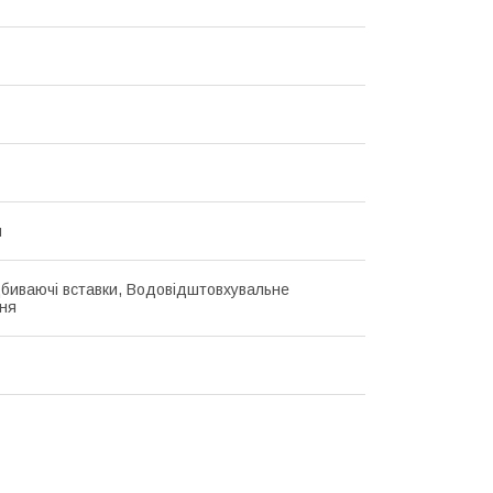
н
дбиваючі вставки, Водовідштовхувальне
ня