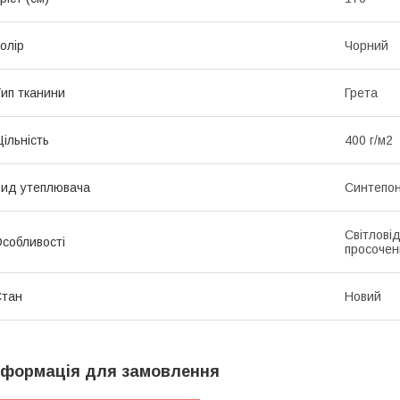
олір
Чорний
ип тканини
Грета
ільність
400 г/м2
ид утеплювача
Синтепо
Світлові
собливості
просочен
Стан
Новий
нформація для замовлення