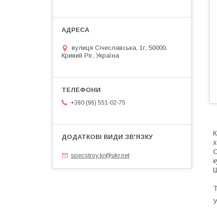
вулиця Січеславська, 1г, 50000,
Кривий Ріг, Україна
+380 (96) 551-02-75
К
х
О
specstroy.kr@ukr.net
к
Ш
Т
У