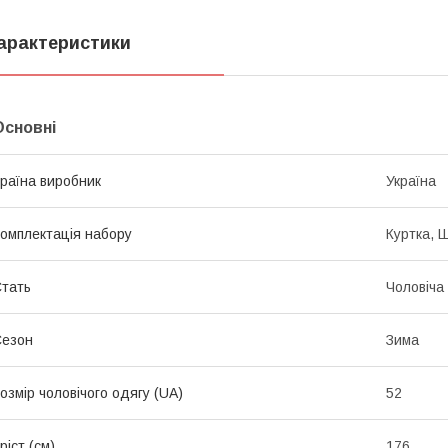
арактеристики
Основні
раїна виробник
Україна
омплектація набору
Куртка, 
тать
Чоловіча
Сезон
Зима
озмір чоловічого одягу (UA)
52
ріст (см)
176