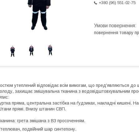
+380 (96) 551-02-75
повернення товару п
остюм утеплений відповідає всім вимогам, що пред'являються до ць
олоду, захищає змішувальна тканина з водовідштовхувальним про
пис:
уртка пряма, центральна застібка на ґудзиках, накладні кишені. На
тани прямі. Внизу штанин СВП.
канина: грета змішана з ВЗ просоченням.
теплювач, подвійний шар синтепону.