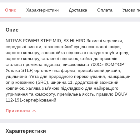
Опис
Характеристики
Доставка
Оплата
Умови п
Опис
NITRAS POWER STEP MID, S3 HI HRO Захисні черевики,
середньої висоти, зі зносостійкої суцільнокожаної шкіри,
чорного кольору, зносостійка підошва з поліуретану/нитрілу,
чорного кольору, сталевої підносок, стійка до проколів
сталева проміжна підошва, високоякісна 700C≥ КОМФОРТ
Устілка STEP, ергономічна форма, привабливий дизайн,
ущільнена п'ята для природного перекочування, найкращий
опір ковзанню (SRC), ширина 11, додатковий захисний
ковпачок, халява з м'якою підкладкою для найкращого
утримання та комфорту, преміальна якість, правило DGUV
112-191-сертифікований
Приховати
Характеристики