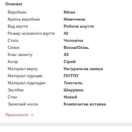
Основні
Виробник
Nitras
Країна виробник
Німеччина
Вид взуття
Робоче взуття
Розмір чоловічого взуття
42
Стать
Чоловіча
Сезон
Весна/Осінь
Клас захисту
S3
Колір
Сірий
Матеріал верху
Натуральна замша
Матеріал підошви
ПУ/ТПУ
Матеріал підкладки
Текстиль
Застібка
Шнурівка
Стан
Новий
Захисний носок
Композитна вставка
Приховати