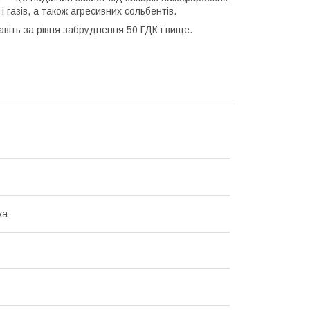
і газів, а також агресивних сольбентів.
віть за рівня забруднення 50 ГДК і вище.
ка