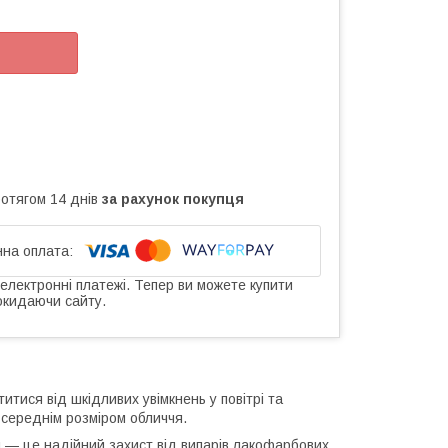
ротягом 14 днів
за рахунок покупця
 електронні платежі. Тепер ви можете купити
окидаючи сайту.
итися від шкідливих увімкнень у повітрі та
 середнім розміром обличчя.
 — це надійний захист від випарів лакофарбових