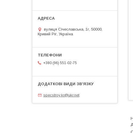
вулиця Січеславська, 1г, 50000,
Кривий Ріг, Україна
+380 (96) 551-02-75
specstroy.kr@ukr.net
Н
д
С