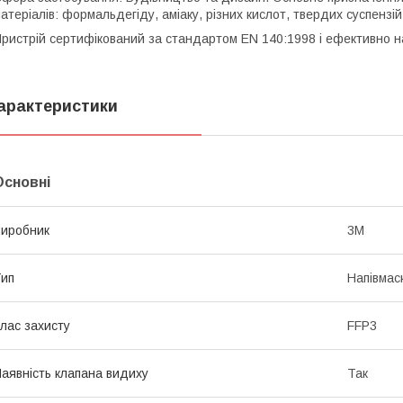
атеріалів: формальдегіду, аміаку, різних кислот, твердих суспензій 
ристрій сертифікований за стандартом EN 140:1998 і ефективно на
арактеристики
Основні
иробник
3М
ип
Напівмас
лас захисту
FFP3
аявність клапана видиху
Так