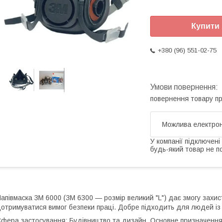
Купити
+380 (96) 551-02-75
повернення товару п
У компанії підключені
будь-який товар не п
апівмаска 3М 6000 (3М 6300 — розмір великий "L") дає змогу захист
отримуватися вимог безпеки праці. Добре підходить для людей із
фера застосування: Будівництво та дизайн. Основне призначення