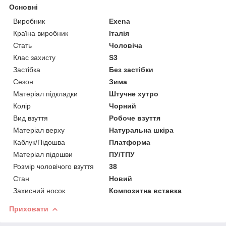
Основні
Виробник
Exena
Країна виробник
Італія
Стать
Чоловіча
Клас захисту
S3
Застібка
Без застібки
Сезон
Зима
Матеріал підкладки
Штучне хутро
Колір
Чорний
Вид взуття
Робоче взуття
Матеріал верху
Натуральна шкіра
Каблук/Підошва
Платформа
Матеріал підошви
ПУ/ТПУ
Розмір чоловічого взуття
38
Стан
Новий
Захисний носок
Композитна вставка
Приховати