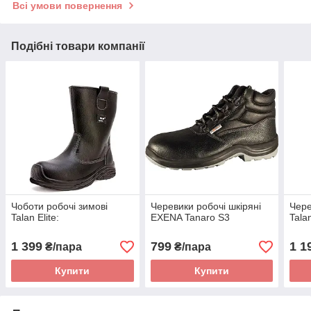
Всі умови повернення
Подібні товари компанії
Чоботи робочі зимові
Черевики робочі шкіряні
Чере
Talan Elite:
EXENA Tanaro S3
Tala
1 399
799
1 1
₴/пара
₴/пара
Купити
Купити