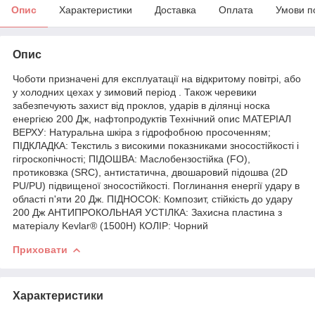
Опис
Характеристики
Доставка
Оплата
Умови п
Опис
Чоботи призначені для експлуатації на відкритому повітрі, або
у холодних цехах у зимовий період . Також черевики
забезпечують захист від проклов, ударів в ділянці носка
енергією 200 Дж, нафтопродуктів Технічний опис МАТЕРІАЛ
ВЕРХУ: Натуральна шкіра з гідрофобною просоченням;
ПІДКЛАДКА: Текстиль з високими показниками зносостійкості і
гігроскопічності; ПІДОШВА: Маслобензостійка (FO),
протиковзка (SRС), антистатична, двошаровий підошва (2D
PU/PU) підвищеної зносостійкості. Поглинання енергії удару в
області п'яти 20 Дж. ПІДНОСОК: Композит, стійкість до удару
200 Дж АНТИПРОКОЛЬНАЯ УСТІЛКА: Захисна пластина з
матеріалу Kevlar® (1500Н) КОЛІР: Чорний
Приховати
Характеристики