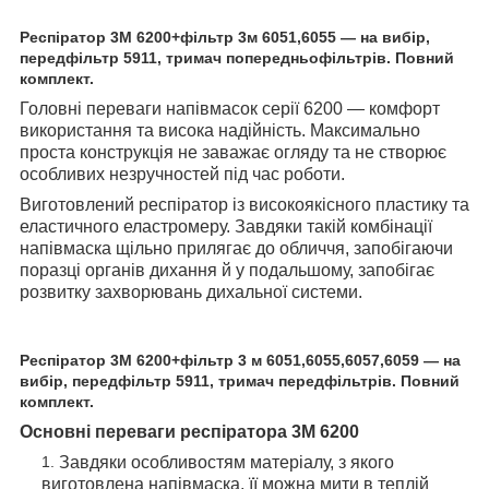
Респіратор 3М 6200+фільтр 3м 6051,6055 — на вибір,
передфільтр 5911, тримач попередньофільтрів. Повний
комплект.
Головні переваги напівмасок серії 6200 — комфорт
використання та висока надійність. Максимально
проста конструкція не заважає огляду та не створює
особливих незручностей під час роботи.
Виготовлений респіратор із високоякісного пластику та
еластичного еластромеру. Завдяки такій комбінації
напівмаска щільно прилягає до обличчя, запобігаючи
поразці органів дихання й у подальшому, запобігає
розвитку захворювань дихальної системи.
Респіратор 3М 6200+фільтр 3 м 6051,6055,6057,6059 — на
вибір, передфільтр 5911, тримач передфільтрів. Повний
комплект.
Основні переваги респіратора 3М 6200
Завдяки особливостям матеріалу, з якого
виготовлена напівмаска, її можна мити в теплій