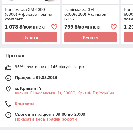
Напівмаска 3М 6000
Напівмаска 3М
Напі
(6300) + фільтра повний
6000(6200) + фільтри
6000
комплект
6035
повн
1 078
799
1 2
₴/комплект
₴/комплект
Купити
Купити
Про нас
95% позитивних з 146 відгуків за рік
Працює з 09.02.2016
м. Кривий Ріг
вулиця Січеславська, 1г, 50000, Кривий Ріг, Україна
Контакти
Сьогодні працює з 09:00 до 20:00
Показати весь графік роботи